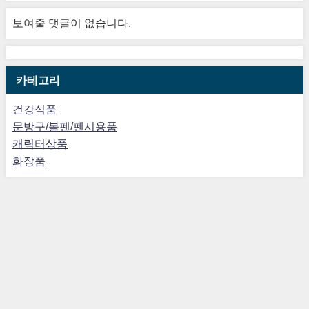
보여줄 댓글이 없습니다.
카테고리
건강식품
문방구/볼펜/펜시용품
캐릭터상품
화장품
일본도쿄관광 -현지구매대행(카톡,라인의뢰.카드결제 편리) All Rights