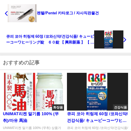
펜텔/Pentel 카타로그 / 자사직판물건
큐피 코아 히링제 60정 /코와신약/건강식품/ キューピ
ーコーワヒーリング錠 ６０錠 【 興和新薬 】 【 健
康食品 】
おすすめの記事
화장품
건강식품
UNIMAT리켄 말기름 100% (무
큐피 코아 히링제 60정 /코와신약/
취)/마유 馬油
건강식품/ キューピーコーワヒー
リング錠 ６０錠 【 興和新薬 】
UNIMAT리켄 말기름 100% (무취) 상품가
큐피 코아 히링제 60정 /코와신약/건강식품/