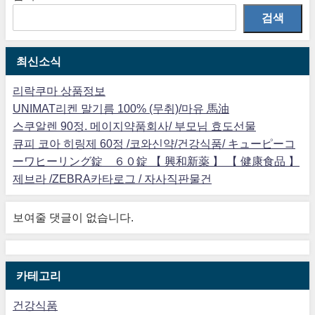
검색
최신소식
리락쿠마 상품정보
UNIMAT리켄 말기름 100% (무취)/마유 馬油
스쿠알렌 90정. 메이지약품회사/ 부모님 효도선물
큐피 코아 히링제 60정 /코와신약/건강식품/ キューピーコ
ーワヒーリング錠 ６０錠 【 興和新薬 】 【 健康食品 】
제브라 /ZEBRA카타로그 / 자사직판물건
보여줄 댓글이 없습니다.
카테고리
건강식품