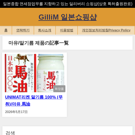
일본종합 면세점업무를 지향하고 있는 딜리버리 쇼핑샵(상호 특허출원완료)
GilliM 일본쇼핑샵
홈
연락하기
회사소개
이용방법
개인정보처리방침Privacy Policy
마유/말기름 제품の記事一覧
화장품
UNIMAT리켄 말기름 100% (무
취)/마유 馬油
2026年5月17日
검색